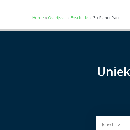
Home
»
Overijssel
»
Enschede
»
Go Planet Parc
Uniek