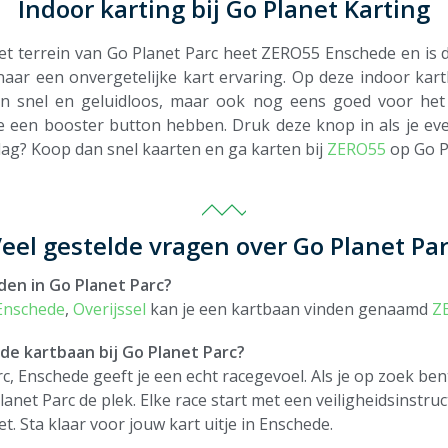
Indoor karting bij Go Planet Karting
het terrein van Go Planet Parc heet ZERO55 Enschede en is d
aar een onvergetelijke kart ervaring. Op deze indoor kartb
een snel en geluidloos, maar ook nog eens goed voor het 
 ze een booster button hebben. Druk deze knop in als je eve
 dag? Koop dan snel kaarten en ga karten bij
ZERO55
op Go P
eel gestelde vragen over Go Planet Pa
den in Go Planet Parc?
Enschede
,
Overijssel
kan je een kartbaan vinden genaamd
Z
de kartbaan bij Go Planet Parc?
c, Enschede geeft je een echt racegevoel. Als je op zoek be
anet Parc de plek. Elke race start met een veiligheidsinstru
et. Sta klaar voor jouw kart uitje in Enschede.