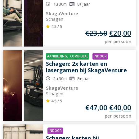
1u 30m
8+
jaar
SkagaVenture
Schagen
4.5 / 5
€
23,50
€
20,00
per persoon
AANBIEDING
,
COMBIDEAL
INDOOR
Schagen: 2x karten en
lasergamen bij SkagaVenture
2u 30m
8+
jaar
SkagaVenture
Schagen
4.5 / 5
€
47,00
€
40,00
per persoon
INDOOR
Schagen: karten bij