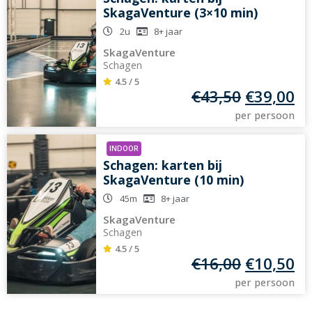
SkagaVenture (3×10 min)
2u
8+
jaar
SkagaVenture
Schagen
4.5 / 5
€
43,50
€
39,00
per persoon
INDOOR
Schagen: karten bij
SkagaVenture (10 min)
45m
8+
jaar
SkagaVenture
Schagen
4.5 / 5
€
16,00
€
10,50
per persoon