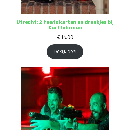
Utrecht: 2 heats karten en drankjes bij
Kartfabrique
€
46,00
Bekijk deal