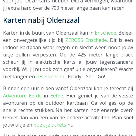
voor jou. Deze karts hebben extra vermogen, waardoor
jij extra hard over de 700 meter lange baan kan racen.
Karten nabij Oldenzaal
Karten in de buurt van Oldenzaal kan in
Enschede
. Beleef
een onvergetelijke tijd bij
ZERO55 Enschede
. Dit is een
indoor kartbaan waar regen en slecht weer nooit jouw
uitje zullen verpesten. Op de 425 meter lange track
scheur jij in elektrische karts al jouw tegenstanders
voorbij. Wil jij nu ook zo’n gaaf uitje organiseren? Wacht
niet langer en
reserveer nu
. Ready… Set… Go!
Binnen een uur rijden vanaf Oldenzaal kan je terecht bij
Adventure Eefde
in
Eefde
. Hier geniet je van de vetste
avonturen op de outdoor kartbaan. Ga vol gas op de
snelle rechte stukken. Na het karten nog energie over?
Geniet dan van een van de andere activiteiten. Plan snel
jouw uitje en
boek je tickets
nu.