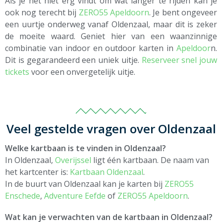
Als je het niet erg vindt om wat langer te rijden kan je
ook nog terecht bij
ZERO55 Apeldoorn
. Je bent ongeveer
een uurtje onderweg vanaf Oldenzaal, maar dit is zeker
de moeite waard. Geniet hier van een waanzinnige
combinatie van indoor en outdoor karten in
Apeldoor
n.
Dit is gegarandeerd een uniek uitje.
Reserveer snel jouw
tickets
voor een onvergetelijk uitje.
Veel gestelde vragen over Oldenzaal
Welke kartbaan is te vinden in Oldenzaal?
In Oldenzaal,
Overijssel
ligt één kartbaan. De naam van
het kartcenter is:
Kartbaan Oldenzaal
.
In de buurt van Oldenzaal kan je karten bij
ZERO55
Enschede
,
Adventure Eefde
of
ZERO55 Apeldoorn
.
Wat kan je verwachten van de kartbaan in Oldenzaal?