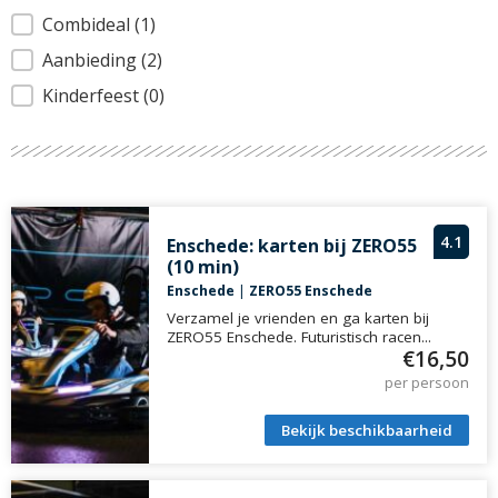
Combideal
(1)
Aanbieding
(2)
Kinderfeest
(0)
4.1
Enschede: karten bij ZERO55
(10 min)
Enschede
|
ZERO55 Enschede
Verzamel je vrienden en ga karten bij
ZERO55 Enschede. Futuristisch racen...
€16,50
per persoon
Bekijk beschikbaarheid