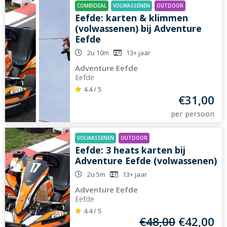
COMBIDEAL
VOLWASSENEN
OUTDOOR
Eefde: karten & klimmen
(volwassenen) bij Adventure
Eefde
2u 10m
13+
jaar
Adventure Eefde
Eefde
4.4 / 5
€
31,00
per persoon
VOLWASSENEN
OUTDOOR
Eefde: 3 heats karten bij
Adventure Eefde (volwassenen)
2u 5m
13+
jaar
Adventure Eefde
Eefde
4.4 / 5
€
48,00
€
42,00