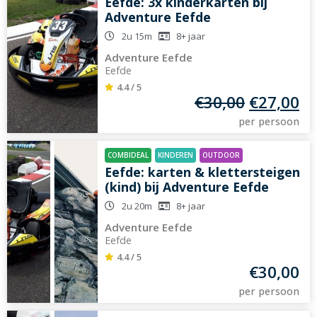
Eefde: 3x kinderkarten bij
Adventure Eefde
2u 15m
8+
jaar
Adventure Eefde
Eefde
4.4 / 5
€
30,00
€
27,00
per persoon
COMBIDEAL
KINDEREN
OUTDOOR
Eefde: karten & klettersteigen
(kind) bij Adventure Eefde
2u 20m
8+
jaar
Adventure Eefde
Eefde
4.4 / 5
€
30,00
per persoon