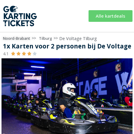
Alle kartdeals
>>
>>
De Voltage Tilburg
Noord-Brabant
Tilburg
1x Karten voor 2 personen bij De Voltage
4.1




