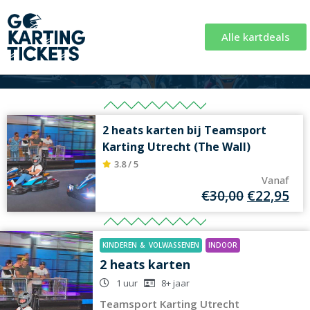
Alle kartdeals
2 heats karten bij Teamsport
Karting Utrecht (The Wall)
3.8 / 5
Vanaf
€
30,00
€
22,95
KINDEREN
&
VOLWASSENEN
INDOOR
2 heats karten
1 uur
8+
jaar
Teamsport Karting Utrecht