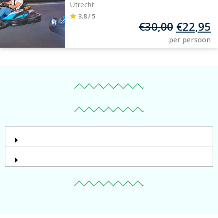
Utrecht
3.8 / 5
€
30,00
€
22,95
per persoon