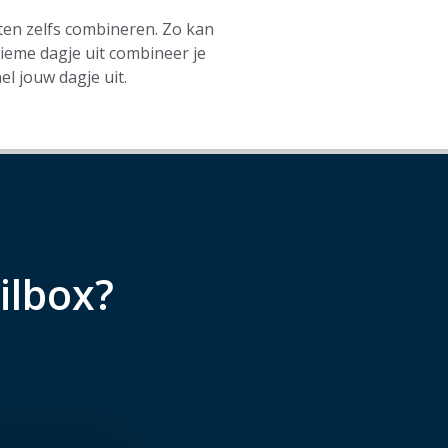
iten zelfs combineren. Zo kan
ieme dagje uit combineer je
el jouw dagje uit.
ilbox?