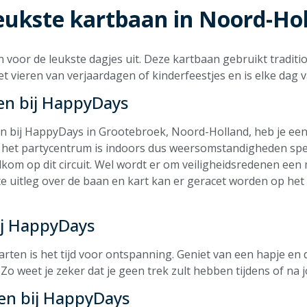
eukste kartbaan in Noord-Ho
voor de leukste dagjes uit. Deze kartbaan gebruikt traditi
t vieren van verjaardagen of kinderfeestjes en is elke dag 
en bij HappyDays
n bij HappyDays in Grootebroek, Noord-Holland, heb je ee
n het partycentrum is indoors dus weersomstandigheden spelen
kom op dit circuit. Wel wordt er om veiligheidsredenen een 
 uitleg over de baan en kart kan er geracet worden op het 
ij HappyDays
arten is het tijd voor ontspanning. Geniet van een hapje en 
o weet je zeker dat je geen trek zult hebben tijdens of na jo
ten bij HappyDays