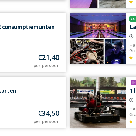
CO
 2 consumptiemunten
La
Ha
Gr
€
21,40
per persoon
I
karten
1 
Ha
€
34,50
Gr
per persoon