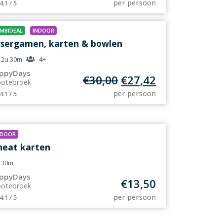
per persoon
4.1 / 5
MBIDEAL
INDOOR
sergamen, karten & bowlen
2u 30m
4+
ppyDays
€
30,00
€
27,42
ootebroek
per persoon
4.1 / 5
NDOOR
heat karten
30m
ppyDays
€
13,50
ootebroek
per persoon
4.1 / 5