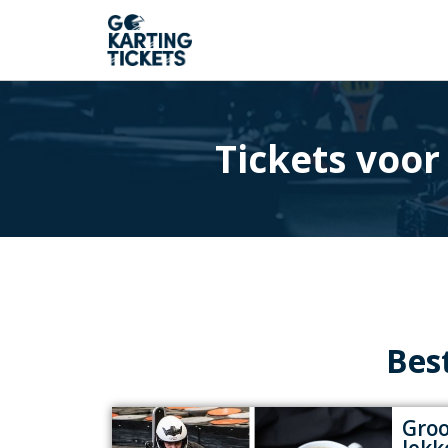
Tickets voo
Bes
Groo
lekk