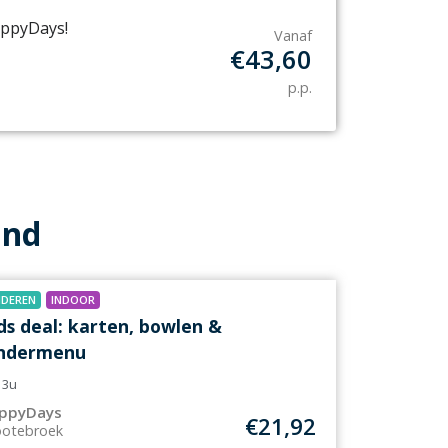
appyDays!
Vanaf
€
43,60
p.p.
and
NDEREN
INDOOR
ds deal: karten, bowlen &
indermenu
3u
ppyDays
€
21,92
ootebroek