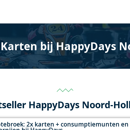
r Karten bij HappyDays N
tseller HappyDays Noord-Hol
tebroek: 2x karten + consumptiemunten en
ernijen bij HappyDays