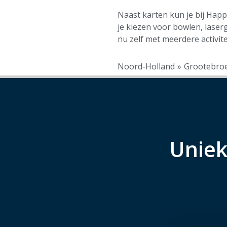
Naast karten kun je bij Happ
je kiezen voor bowlen, lase
nu zelf met meerdere activite
Noord-Holland
»
Grootebro
Uniek