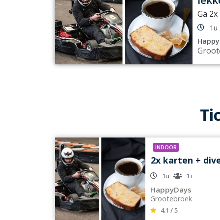
Ga 2x 
1u
Happy
Groot
Ti
INDOOR
2x karten + div
1u
1+
HappyDays
Grootebroek
4.1 / 5