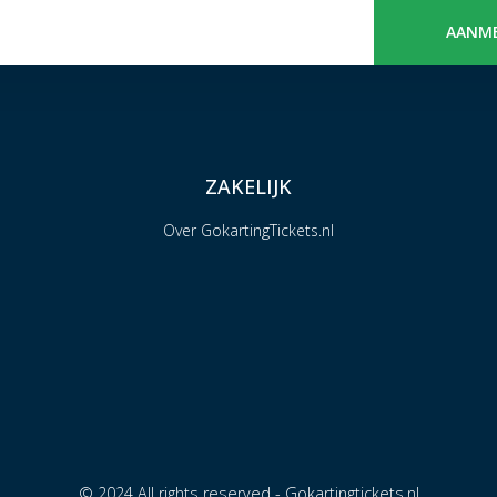
AANM
ZAKELIJK
Over GokartingTickets.nl
© 2024 All rights reserved - Gokartingtickets.nl