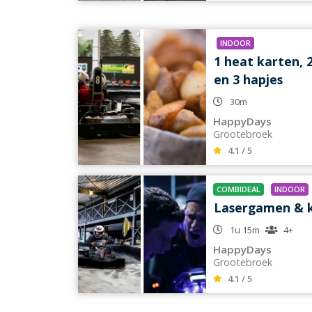
INDOOR
1 heat karten,
en 3 hapjes
30m
HappyDays
Grootebroek
4.1 / 5
COMBIDEAL
INDOOR
Lasergamen & 
1u 15m
4+
HappyDays
Grootebroek
4.1 / 5