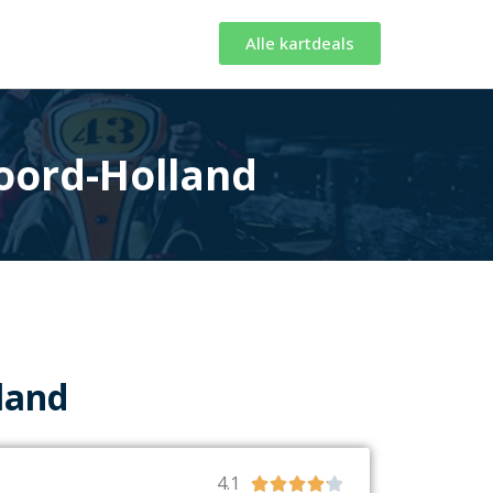
Alle kartdeals
oord-Holland
land
4.1




