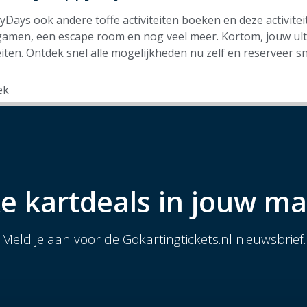
yDays ook andere toffe activiteiten boeken en deze activite
rgamen, een escape room en nog veel meer. Kortom, jouw ult
iten. Ontdek snel alle mogelijkheden nu zelf en reserveer sn
ek
e kartdeals in jouw ma
Meld je aan voor de Gokartingtickets.nl nieuwsbrief.