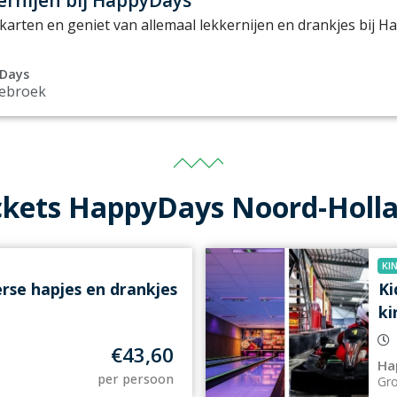
karten en geniet van allemaal lekkernijen en drankjes bij H
Days
ebroek
ckets HappyDays Noord-Holl
KI
erse hapjes en drankjes
Ki
k
€
43,60
Ha
per persoon
Gr