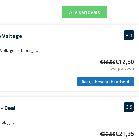
Alle kartdeals
4.1
e Voltage
Voltage in Tilburg….
€12,50
€16,50
per persoon
Bekijk beschikbaarheid
3.9
 – Deal
heb jij…
€21,95
€32,50