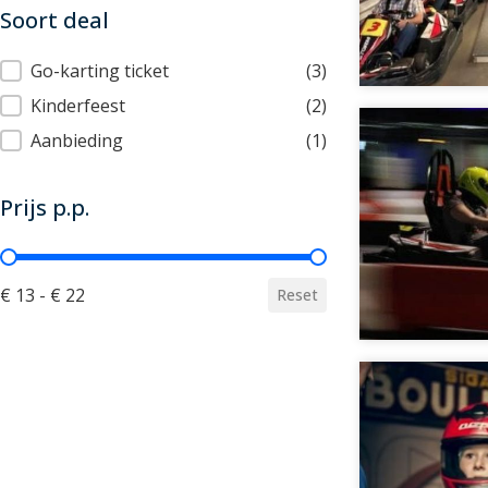
Soort deal
Soort deal
Go-karting ticket
(3)
Kinderfeest
(2)
Aanbieding
(1)
Prijs p.p.
Prijs p.p.
€ 13 - € 22
Reset