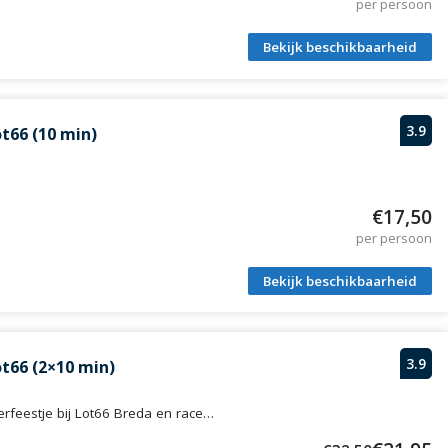
per persoon
Bekijk beschikbaarheid
3.9
ot66 (10 min)
€17,50
per persoon
Bekijk beschikbaarheid
3.9
ot66 (2×10 min)
derfeestje bij Lot66 Breda en race…