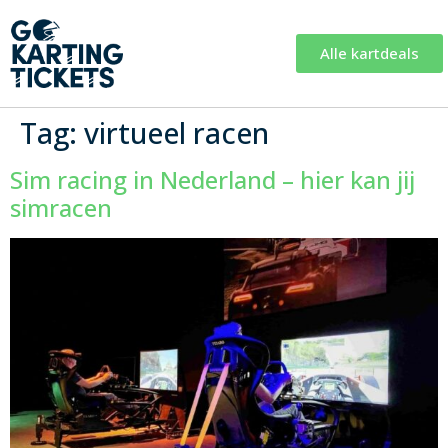
Alle kartdeals
Tag:
virtueel racen
Sim racing in Nederland – hier kan jij
simracen