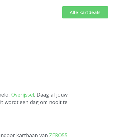
Alle kartdeals
melo,
Overijssel
. Daag al jouw
 Dit wordt een dag om nooit te
e indoor kartbaan van
ZERO55