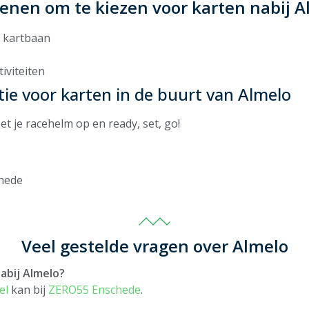
denen om te kiezen voor karten nabij A
r kartbaan
iviteiten
tie voor karten in de buurt van Almelo
et je racehelm op en ready, set, go!
hede
Veel gestelde vragen over Almelo
abij Almelo?
el
kan bij
ZERO55 Enschede
.