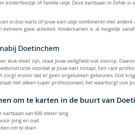
een kinderfeestje of familie uitje. Deze kartbaan in Eefde is
acen in duo-karts of jouw kart uitje combineren met andere ac
 extreem gave activiteit. Kinderkarten is al mogelijk vana
n nabij Doetinchem
per leuk moet zijn, staat jouw veiligheid ook voorop. Daarom
eidsinstructie voordat je jouw kart instapt. Een race profess
n zorgt ervoor dat er geen ongelukken gebeuren. Ook krij
staat niet alleen super professioneel, het waarborgt ook jou
nen om te karten in de buurt van Doe
r kartbaan van 600 meter lang
t voor jong en oud
teiten om te doen