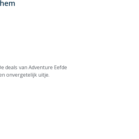
nchem
De deals van Adventure Eefde
n onvergetelijk uitje.
m