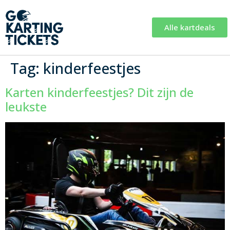
Alle kartdeals
Tag:
kinderfeestjes
Karten kinderfeestjes? Dit zijn de
leukste