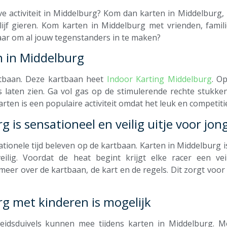
e activiteit in Middelburg? Kom dan karten in Middelburg,
lijf gieren. Kom karten in Middelburg met vrienden, famili
klaar om al jouw tegenstanders in te maken?
n in Middelburg
rtbaan. Deze kartbaan heet
Indoor Karting Middelburg
. O
lls laten zien. Ga vol gas op de stimulerende rechte stukken 
n is een populaire activiteit omdat het leuk en competitief
g is sensationeel en veilig uitje voor jon
tionele tijd beleven op de kartbaan. Karten in Middelburg is
veilig. Voordat de heat begint krijgt elke racer een vei
e meer over de kartbaan, de kart en de regels. Dit zorgt voo
rg met kinderen is mogelijk
heidsduivels kunnen mee tijdens karten in Middelburg. Me