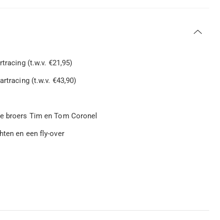
tracing (t.w.v. €21,95)
rtracing (t.w.v. €43,90)
 de broers Tim en Tom Coronel
hten en een fly-over