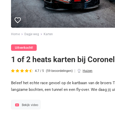
Home
Dagje weg
Karten
Uitverkocht!
1 of 2 heats karten bij Corone
|
4.7 / 5
(59 beoordelingen)
Huizen
Beleef het echte race gevoel op de kartbaan van de broers 
langzame bochten, een tunnel en een fly-over. Wie daag jij ui
Bekijk video