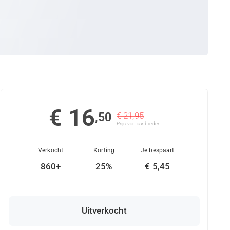
€ 16
,50
€ 21,95
Prijs van aanbieder
Verkocht
Korting
Je bespaart
860+
25%
€ 5,45
Uitverkocht