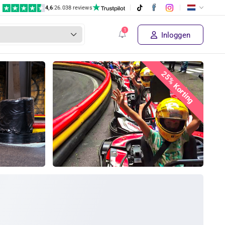
4,6
|
26.038 reviews
Inloggen
25% Korting